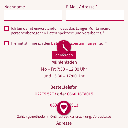
nicht
nicht
Nachname
E-Mail-Adresse *
ausfüllen.
ausfüllen.
Ich bin damit einverstanden, dass das Langer Mühle meine
personenbezogenen Daten speichert und verarbeitet. *
Hiermit stimme ich den
Datenschutzbestimmungen
zu. *
Mühlenladen
Mo – Fr: 7:30 – 12:00 Uhr
und 13:30 – 17:00 Uhr
Bestelltelefon
02275 5273
oder
0660 1678015
0699 10440913
Zahlungsmethode im Onlineshop: Kartenzahlung, Vorauskasse
Adresse