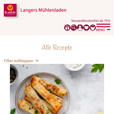
Zum
Zur
Zur
Seitenbereiche:
Inhalt
Hauptnavigation
Footernavigation
Langers Mühlenladen
Versandkostenfrei ab 70 €
MENÜ
Alle Rezepte
Filter aufklappen