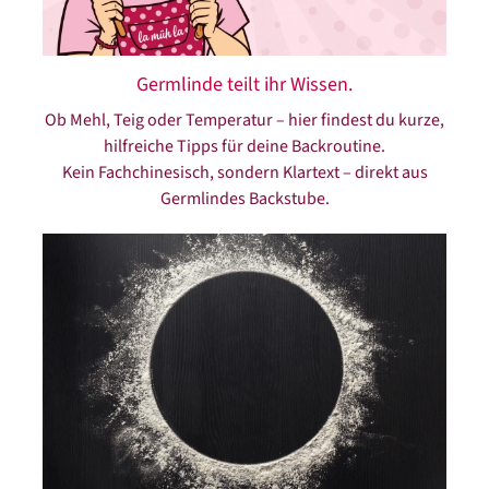
Es
werden
dann
Germlinde teilt ihr Wissen.
nur
die
Ob Mehl, Teig oder Temperatur – hier findest du kurze,
passenden
hilfreiche Tipps für deine Backroutine.
Inhalte
Kein Fachchinesisch, sondern Klartext – direkt aus
angezeigt.
Germlindes Backstube.