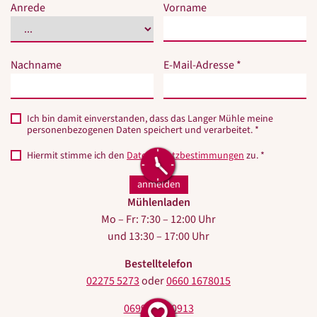
Bitte
Bitte
Anrede
Vorname
dieses
dieses
Feld
Feld
nicht
nicht
Nachname
E-Mail-Adresse *
ausfüllen.
ausfüllen.
Ich bin damit einverstanden, dass das Langer Mühle meine
personenbezogenen Daten speichert und verarbeitet. *
Hiermit stimme ich den
Datenschutzbestimmungen
zu. *
Mühlenladen
Mo – Fr: 7:30 – 12:00 Uhr
und 13:30 – 17:00 Uhr
Bestelltelefon
02275 5273
oder
0660 1678015
0699 10440913