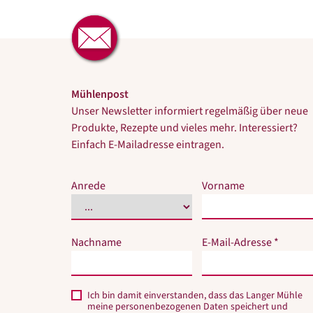
Mühlenpost
Unser Newsletter informiert regelmäßig über neue
Produkte, Rezepte und vieles mehr. Interessiert?
Einfach E-Mailadresse eintragen.
Bitte
Bitte
Anrede
Vorname
dieses
dieses
Feld
Feld
nicht
nicht
Nachname
E-Mail-Adresse *
ausfüllen.
ausfüllen.
Ich bin damit einverstanden, dass das Langer Mühle
meine personenbezogenen Daten speichert und