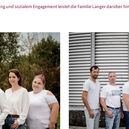
ng und sozialem Engagement leistet die Familie Langer darüber hin
Größere
Bildversion
anzeigen