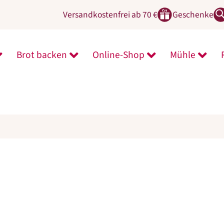
Versandkostenfrei ab 70 €
Geschenke
Brot backen
Online-Shop
Mühle
ntermenü von Zeit für Neues öffnen
Untermenü von Brot backen öffnen
Untermenü von On
Unter