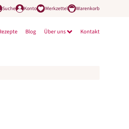
Suche
Konto
Merkzettel
Warenkorb
Rezepte
Blog
Über uns
Kontakt
line-Shop öffnen
menü von Mühle öffnen
Untermenü von Über uns 