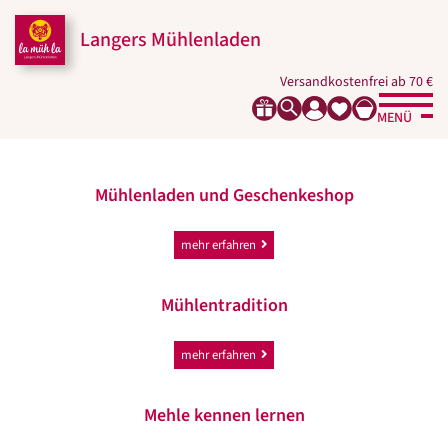
Zum
Zur
Zur
Seitenbereiche:
Inhalt
Hauptnavigation
Footernavigation
Langers Mühlenladen
Versandkostenfrei ab 70 €
MENÜ
Mühlenladen und Geschenkeshop
mehr erfahren
Mühlentradition
mehr erfahren
Mehle kennen lernen