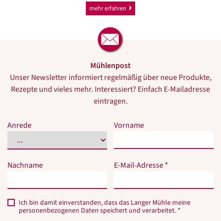
mehr erfahren
Mühlenpost
Unser Newsletter informiert regelmäßig über neue Produkte,
Rezepte und vieles mehr. Interessiert? Einfach E-Mailadresse
eintragen.
Bitte
Bitte
Anrede
Vorname
dieses
dieses
Feld
Feld
nicht
nicht
Nachname
E-Mail-Adresse *
ausfüllen.
ausfüllen.
Ich bin damit einverstanden, dass das Langer Mühle meine
personenbezogenen Daten speichert und verarbeitet. *