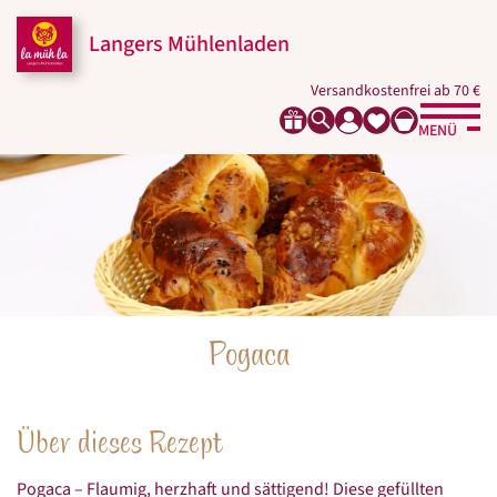
Zum
Zur
Zur
Seitenbereiche:
Inhalt
Hauptnavigation
Footernavigation
Langers Mühlenladen
Versandkostenfrei ab 70 €
MENÜ
Pogaca
Über dieses Rezept
Pogaca – Flaumig, herzhaft und sättigend! Diese gefüllten