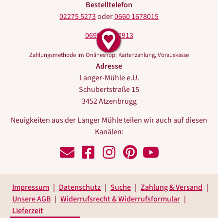
Bestelltelefon
02275 5273
oder
0660 1678015
0699 10440913
Zahlungsmethode im Onlineshop: Kartenzahlung, Vorauskasse
Adresse
Langer-Mühle e.U.
Schubertstraße 15
3452 Atzenbrugg
Neuigkeiten aus der Langer Mühle teilen wir auch auf diesen
Kanälen:
Schreiben
Zu
Zu
Zu
Zu
Sie
Facebook
Instagram
Pinterest
Youtube
uns!
Impressum
Datenschutz
Suche
Zahlung & Versand
Unsere AGB
Widerrufsrecht & Widerrufsformular
Lieferzeit