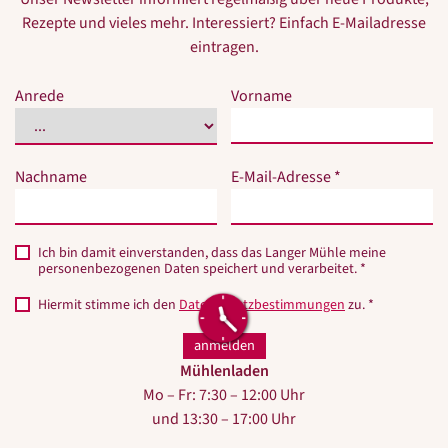
Rezepte und vieles mehr. Interessiert? Einfach E-Mailadresse
eintragen.
Bitte
Bitte
Anrede
Vorname
dieses
dieses
Feld
Feld
nicht
nicht
Nachname
E-Mail-Adresse *
ausfüllen.
ausfüllen.
Ich bin damit einverstanden, dass das Langer Mühle meine
personenbezogenen Daten speichert und verarbeitet. *
Hiermit stimme ich den
Datenschutzbestimmungen
zu. *
Mühlenladen
Mo – Fr: 7:30 – 12:00 Uhr
und 13:30 – 17:00 Uhr