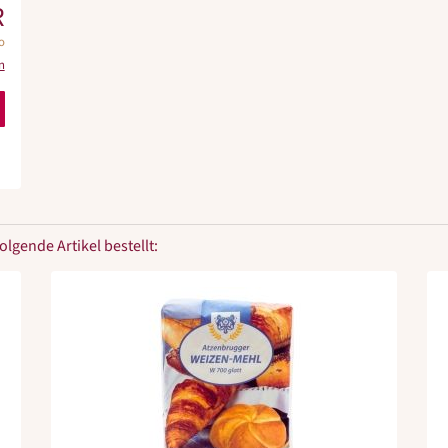
R
o
n
lgende Artikel bestellt: