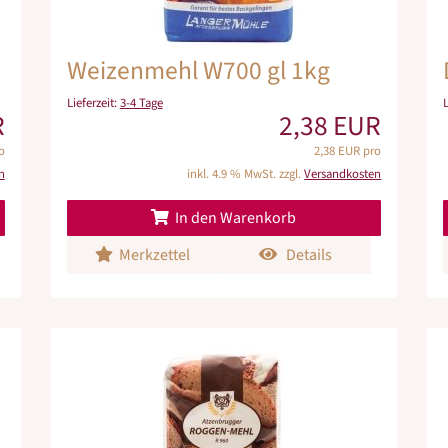
Weizenmehl W700 gl 1kg
Lieferzeit:
3-4 Tage
R
2,38 EUR
o
2,38 EUR pro
n
inkl. 4.9 % MwSt. zzgl.
Versandkosten
In den Warenkorb
Merkzettel
Details