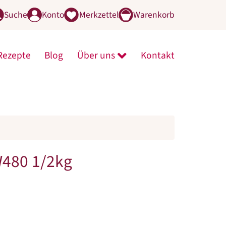
Suche
Konto
Merkzettel
Warenkorb
Rezepte
Blog
Über uns
Kontakt
line-Shop öffnen
menü von Mühle öffnen
Untermenü von Über uns 
W480 1/2kg