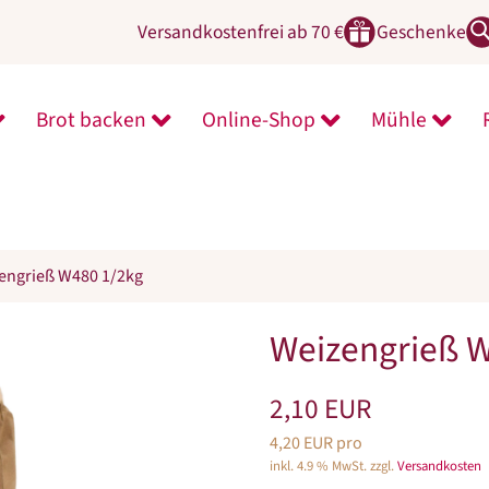
Versandkostenfrei ab 70 €
Geschenke
Brot backen
Online-Shop
Mühle
ntermenü von Zeit für Neues öffnen
Untermenü von Brot backen öffnen
Untermenü von On
Unter
engrieß W480 1/2kg
Weizengrieß 
2,10 EUR
4,20 EUR pro
inkl. 4.9 % MwSt. zzgl.
Versandkosten