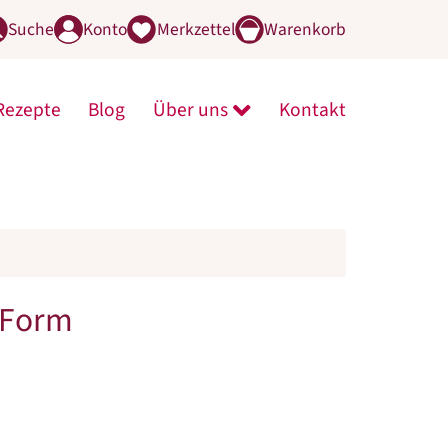
Suche
Konto
Merkzettel
Warenkorb
Rezepte
Blog
Über uns
Kontakt
line-Shop öffnen
menü von Mühle öffnen
Untermenü von Über uns 
 Form