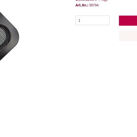
Art.Nr.:
99794