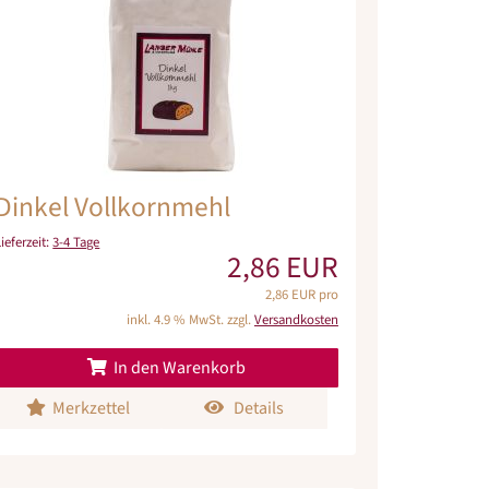
Dinkel Vollkornmehl
Lieferzeit:
3-4 Tage
2,86 EUR
2,86 EUR pro
inkl. 4.9 % MwSt. zzgl.
Versandkosten
In den Warenkorb
Merkzettel
Details