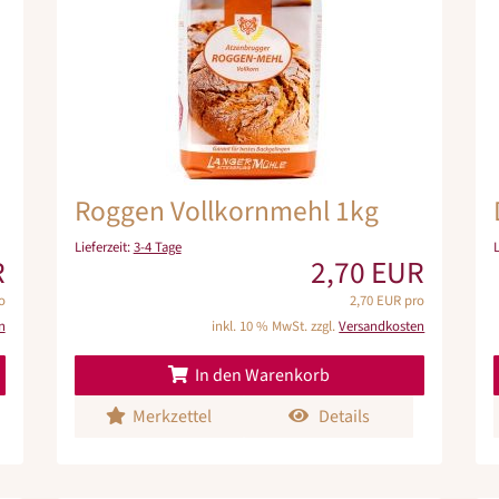
Roggen Vollkornmehl 1kg
Lieferzeit:
3-4 Tage
R
2,70 EUR
o
2,70 EUR pro
n
inkl. 10 % MwSt. zzgl.
Versandkosten
In den Warenkorb
Merkzettel
Details