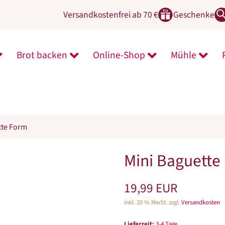
Versandkostenfrei ab 70 €
Geschenke
Brot backen
Online-Shop
Mühle
ntermenü von Zeit für Neues öffnen
Untermenü von Brot backen öffnen
Untermenü von On
Unter
tte Form
Mini Baguette
19,99 EUR
inkl. 20 % MwSt. zzgl.
Versandkosten
Lieferzeit:
3-4 Tage