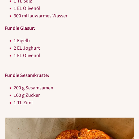
1 TL Salz
1 EL Olivenöl
300 ml lauwarmes Wasser
Für die Glasur:
1 Eigelb
2 EL Joghurt
1 EL Olivenöl
Für die Sesamkruste:
200 g Sesamsamen
100 g Zucker
1 TL Zimt