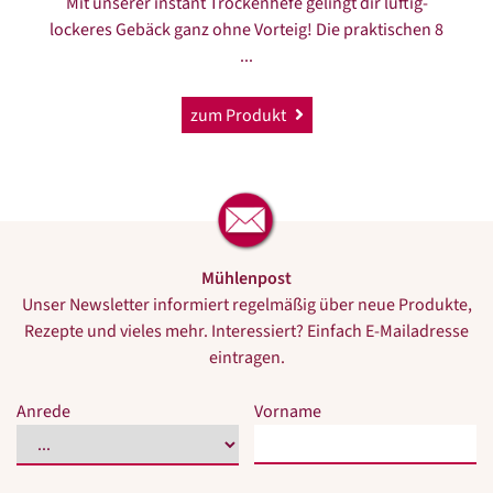
Mit unserer instant Trockenhefe gelingt dir luftig-
lockeres Gebäck ganz ohne Vorteig! Die praktischen 8
...
zum Produkt
Mühlenpost
Unser Newsletter informiert regelmäßig über neue Produkte,
Rezepte und vieles mehr. Interessiert? Einfach E-Mailadresse
eintragen.
Bitte
Bitte
Anrede
Vorname
dieses
dieses
Feld
Feld
nicht
nicht