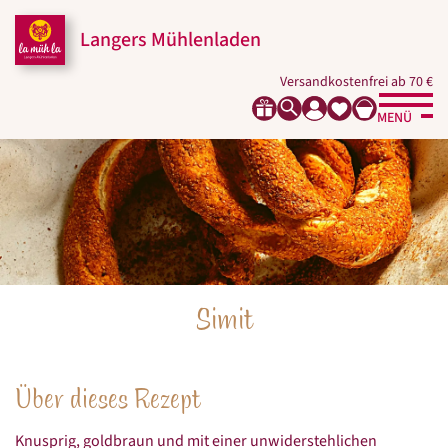
Zum
Zur
Zur
Seitenbereiche:
Inhalt
Hauptnavigation
Footernavigation
Langers Mühlenladen
Versandkostenfrei ab 70 €
MENÜ
Simit
Über dieses Rezept
Knusprig, goldbraun und mit einer unwiderstehlichen