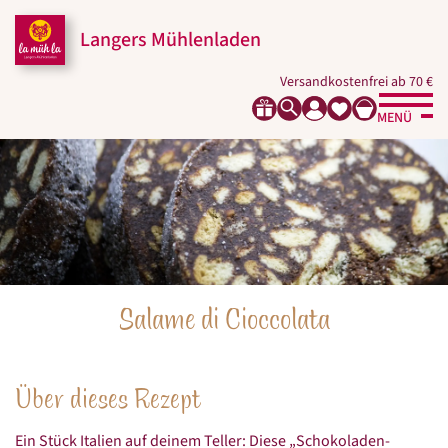
Zum
Zur
Zur
Seitenbereiche:
Inhalt
Hauptnavigation
Footernavigation
Langers Mühlenladen
Versandkostenfrei ab 70 €
MENÜ
Salame di Cioccolata
Über dieses Rezept
Ein Stück Italien auf deinem Teller: Diese „Schokoladen-