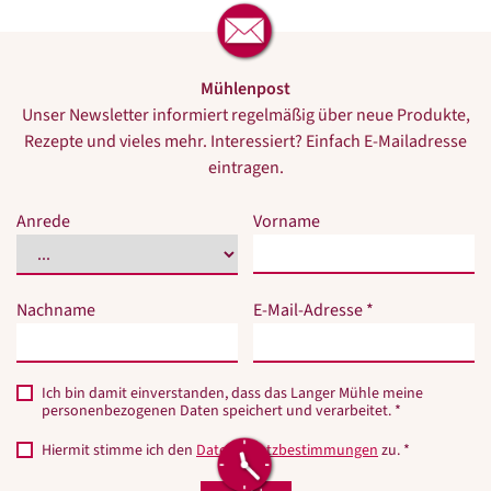
Mühlenpost
Unser Newsletter informiert regelmäßig über neue Produkte,
Rezepte und vieles mehr. Interessiert? Einfach E-Mailadresse
eintragen.
Bitte
Bitte
Anrede
Vorname
dieses
dieses
Feld
Feld
nicht
nicht
Nachname
E-Mail-Adresse *
ausfüllen.
ausfüllen.
Ich bin damit einverstanden, dass das Langer Mühle meine
personenbezogenen Daten speichert und verarbeitet. *
Hiermit stimme ich den
Datenschutzbestimmungen
zu. *