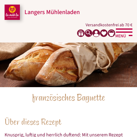
Zum
Zur
Zur
Seitenbereiche:
Inhalt
Hauptnavigation
Footernavigation
Langers Mühlenladen
Versandkostenfrei ab 70 €
MENÜ
französisches Baguette
Über dieses Rezept
Knusprig, luftig und herrlich duftend: Mit unserem Rezept