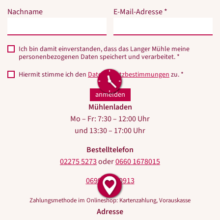
nicht
nicht
Nachname
E-Mail-Adresse *
ausfüllen.
ausfüllen.
Ich bin damit einverstanden, dass das Langer Mühle meine
personenbezogenen Daten speichert und verarbeitet. *
Hiermit stimme ich den
Datenschutzbestimmungen
zu. *
Mühlenladen
Mo – Fr: 7:30 – 12:00 Uhr
und 13:30 – 17:00 Uhr
Bestelltelefon
02275 5273
oder
0660 1678015
0699 10440913
Zahlungsmethode im Onlineshop: Kartenzahlung, Vorauskasse
Adresse