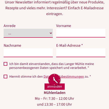
Unser Newsletter informiert regelmäßig über neue Produkte,
Rezepte und vieles mehr. Interessiert? Einfach E-Mailadresse
eintragen.
Bitte
Bitte
Anrede
Vorname
dieses
dieses
Feld
Feld
nicht
nicht
Nachname
E-Mail-Adresse *
ausfüllen.
ausfüllen.
Ich bin damit einverstanden, dass das Langer Mühle meine
personenbezogenen Daten speichert und verarbeitet. *
Hiermit stimme ich den
Datenschutzbestimmungen
zu. *
Mühlenladen
Mo – Fr: 7:30 – 12:00 Uhr
und 13:30 – 17:00 Uhr