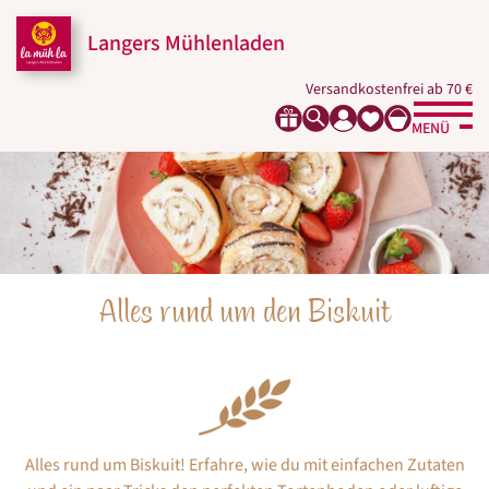
Zum
Zur
Zur
Seitenbereiche:
Inhalt
Hauptnavigation
Footernavigation
Langers Mühlenladen
Versandkostenfrei ab 70 €
MENÜ
Alles rund um den Biskuit
Alles rund um Biskuit! Erfahre, wie du mit einfachen Zutaten