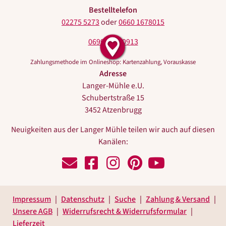
Bestelltelefon
02275 5273
oder
0660 1678015
0699 10440913
Zahlungsmethode im Onlineshop: Kartenzahlung, Vorauskasse
Adresse
Langer-Mühle e.U.
Schubertstraße 15
3452 Atzenbrugg
Neuigkeiten aus der Langer Mühle teilen wir auch auf diesen
Kanälen:
Schreiben
Zu
Zu
Zu
Zu
Sie
Facebook
Instagram
Pinterest
Youtube
uns!
Impressum
Datenschutz
Suche
Zahlung & Versand
Unsere AGB
Widerrufsrecht & Widerrufsformular
Lieferzeit