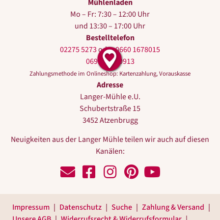
Mühlenladen
Mo – Fr: 7:30 – 12:00 Uhr
und 13:30 – 17:00 Uhr
Bestelltelefon
02275 5273
oder
0660 1678015
0699 10440913
Zahlungsmethode im Onlineshop: Kartenzahlung, Vorauskasse
Adresse
Langer-Mühle e.U.
Schubertstraße 15
3452 Atzenbrugg
Neuigkeiten aus der Langer Mühle teilen wir auch auf diesen
Kanälen:
Schreiben Sie uns!
Zu Facebook
Zu Instagram
Zu Pinterest
Zu Youtube
Impressum
Datenschutz
Suche
Zahlung & Versand
Unsere AGB
Widerrufsrecht & Widerrufsformular