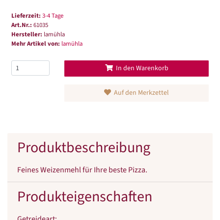
Lieferzeit:
3-4 Tage
Art.Nr.:
61035
Hersteller:
lamühla
Mehr Artikel von:
lamühla
In den Warenkorb
Auf den Merkzettel
Produktbeschreibung
Feines Weizenmehl für Ihre beste Pizza.
Produkteigenschaften
Getreideart
: