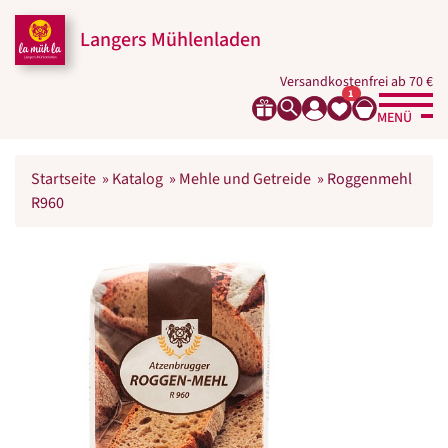
Langers Mühlenladen
Versandkostenfrei ab 70 €
1
MENÜ
Startseite
»
Katalog
»
Mehle und Getreide
»
Roggenmehl
R960