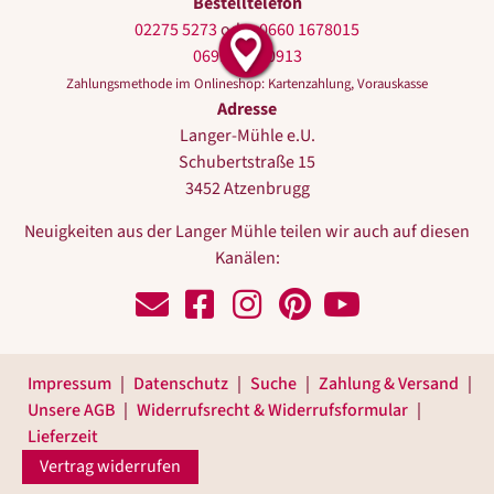
Bestelltelefon
02275 5273
oder
0660 1678015
0699 10440913
Zahlungsmethode im Onlineshop: Kartenzahlung, Vorauskasse
Adresse
Langer-Mühle e.U.
Schubertstraße 15
3452 Atzenbrugg
Neuigkeiten aus der Langer Mühle teilen wir auch auf diesen
Kanälen:
Schreiben Sie uns!
Zu Facebook
Zu Instagram
Zu Pinterest
Zu Youtube
Impressum
Datenschutz
Suche
Zahlung & Versand
Unsere AGB
Widerrufsrecht & Widerrufsformular
Lieferzeit
Vertrag widerrufen