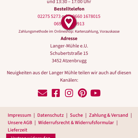
und 13:30 – 17:00 Uhr
Bestelltelefon
02275 5273
oder
0660 1678015
0699 10440913
Zahlungsmethode im Onlineshop: Kartenzahlung, Vorauskasse
Adresse
Langer-Mühle e.U.
Schubertstraße 15
3452 Atzenbrugg
Neuigkeiten aus der Langer Mühle teilen wir auch auf diesen
Kanälen:
Schreiben Sie uns!
Zu Facebook
Zu Instagram
Zu Pinterest
Zu Youtube
Impressum
Datenschutz
Suche
Zahlung & Versand
Unsere AGB
Widerrufsrecht & Widerrufsformular
Lieferzeit