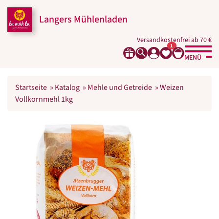
Langers Mühlenladen
Versandkostenfrei ab 70 €
1
MENÜ
Startseite
»
Katalog
»
Mehle und Getreide
»
Weizen
Vollkornmehl 1kg