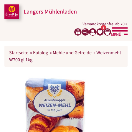
Langers Mühlenladen
Versandkostenfrei ab 70 €
1
MENÜ
Startseite
»
Katalog
»
Mehle und Getreide
»
Weizenmehl
W700 gl 1kg