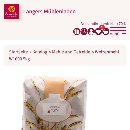
Langers Mühlenladen
Versandkostenfrei ab 70 €
1
MENÜ
Startseite
»
Katalog
»
Mehle und Getreide
»
Weizenmehl
W1600 5kg