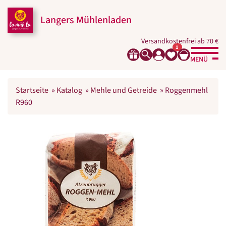
Langers Mühlenladen
Versandkostenfrei ab 70 €
1
MENÜ
Startseite
»
Katalog
»
Mehle und Getreide
»
Roggenmehl
R960