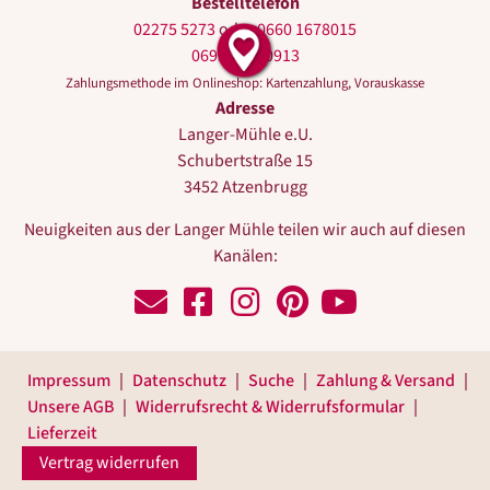
Bestelltelefon
02275 5273
oder
0660 1678015
0699 10440913
Zahlungsmethode im Onlineshop: Kartenzahlung, Vorauskasse
Adresse
Langer-Mühle e.U.
Schubertstraße 15
3452 Atzenbrugg
Neuigkeiten aus der Langer Mühle teilen wir auch auf diesen
Kanälen:
Schreiben Sie uns!
Zu Facebook
Zu Instagram
Zu Pinterest
Zu Youtube
Impressum
Datenschutz
Suche
Zahlung & Versand
Unsere AGB
Widerrufsrecht & Widerrufsformular
Lieferzeit
Vertrag widerrufen