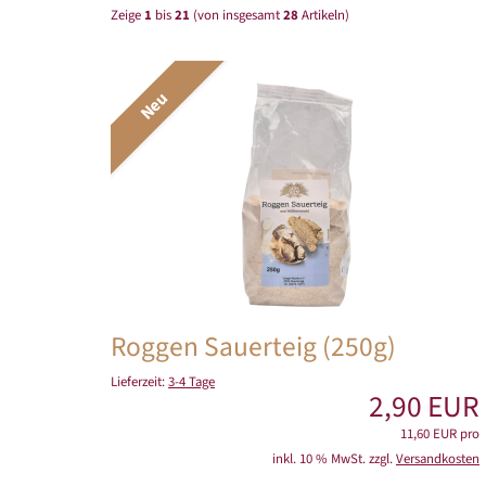
Zeige
1
bis
21
(von insgesamt
28
Artikeln)
Neu
Roggen Sauerteig (250g)
Lieferzeit:
3-4 Tage
2,90 EUR
11,60 EUR pro
inkl. 10 % MwSt. zzgl.
Versandkosten