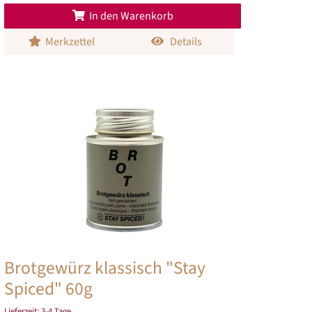
In den Warenkorb
Merkzettel
Details
Brotgewürz klassisch "Stay
Spiced" 60g
Lieferzeit:
3-4 Tage