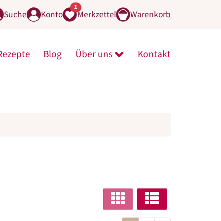
1
Suche
Konto
Merkzettel
Warenkorb
Rezepte
Blog
Über uns
Kontakt
line-Shop öffnen
menü von Mühle öffnen
Untermenü von Über uns 