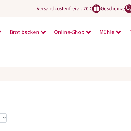
Versandkostenfrei ab 70 €
Geschenke
Brot backen
Online-Shop
Mühle
ntermenü von Zeit für Neues öffnen
Untermenü von Brot backen öffnen
Untermenü von On
Unter